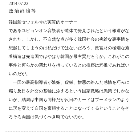
2014.07.22
政治経済等
韓国船セウォル号の実質的オーナー
であるユピョンオン容疑者が遺体で発見されたという報道がな
された。しかし、不自然な点が多く韓国社会の複雑な裏事情を
想起してしまうのは私だけではないだろう。政官財の極端な癒
着構造は先進国ではやはり韓国が最右翼だろうか。これがこの
事件と何らかの関わりを持っているとの推察は邪推であればい
いのだが。
一国の最高指導者が嫉妬、虚栄、憎悪の絡んだ感情を巧みに
煽り反日を外交の基軸に添えるという国家戦略は愚策でしかな
いが、結局は中国も同様だが反日のカードはブーメランのよう
に形を変えて自国を棄損することになってくるということをそ
ろそろ両国は気づくべき時でないのか。