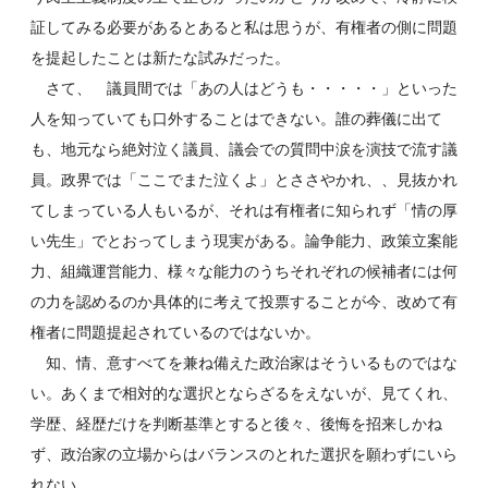
証してみる必要があるとあると私は思うが、有権者の側に問題
を提起したことは新たな試みだった。
さて、 議員間では「あの人はどうも・・・・・」といった
人を知っていても口外することはできない。誰の葬儀に出て
も、地元なら絶対泣く議員、議会での質問中涙を演技で流す議
員。政界では「ここでまた泣くよ」とささやかれ、、見抜かれ
てしまっている人もいるが、それは有権者に知られず「情の厚
い先生」でとおってしまう現実がある。論争能力、政策立案能
力、組織運営能力、様々な能力のうちそれぞれの候補者には何
の力を認めるのか具体的に考えて投票することが今、改めて有
権者に問題提起されているのではないか。
知、情、意すべてを兼ね備えた政治家はそういるものではな
い。あくまで相対的な選択とならざるをえないが、見てくれ、
学歴、経歴だけを判断基準とすると後々、後悔を招来しかね
ず、政治家の立場からはバランスのとれた選択を願わずにいら
れない。