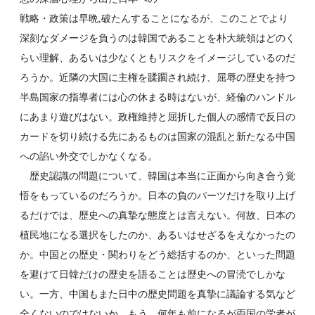
戦略・政策は早晩,破たんすることになるが、このことでより
深刻なダメージを負うのは韓国であることを朴大統領はどのく
らい理解、あるいは少なくともリスクをイメージしているのだ
ろうか。近隣の大国に主権を蹂躙され続け、屈辱の歴史を持つ
半島国家の指導者には心の休まる時はないが、経倫のハンドル
にあまり遊びはない。政権維持と屈折した個人の感情で反日の
カードを切り続ける先にあるものは国家の混乱と新たなる中国
への諂い外交でしかなくなる。
歴史認識の問題について、韓国は本当に正面から向き合う覚
悟をもっているのだろうか。日本の負のパーツだけを取り上げ
るだけでは、歴史への真摯な態度とは言えない。何故、日本の
植民地になる選択をしたのか、あるいはせざるをえなかったの
か。中国との歴史・関わりをどう総括するのか、といった問題
を避けて日韓だけの歴史を語ることは歴史への冒涜でしかな
い。一方、中国もまた日中の歴史問題を真摯に議論する気など
全くないのではないか。もう、何年も前になるが両国の学者が