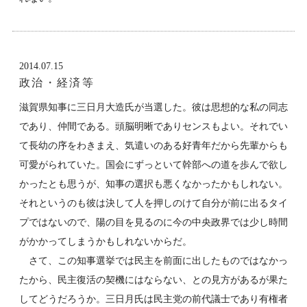
2014.07.15
政治・経済等
滋賀県知事に三日月大造氏が当選した。彼は思想的な私の同志
であり、仲間である。頭脳明晰でありセンスもよい。それでい
て長幼の序をわきまえ、気遣いのある好青年だから先輩からも
可愛がられていた。国会にずっといて幹部への道を歩んで欲し
かったとも思うが、知事の選択も悪くなかったかもしれない。
それというのも彼は決して人を押しのけて自分が前に出るタイ
プではないので、陽の目を見るのに今の中央政界では少し時間
がかかってしまうかもしれないからだ。
さて、この知事選挙では民主を前面に出したものではなかっ
たから、民主復活の契機にはならない、との見方があるが果た
してどうだろうか。三日月氏は民主党の前代議士であり有権者