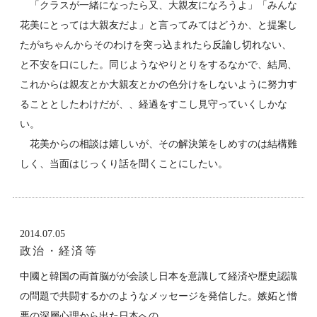
「クラスが一緒になったら又、大親友になろうよ」「みんな
花美にとっては大親友だよ」と言ってみてはどうか、と提案し
たがaちゃんからそのわけを突っ込まれたら反論し切れない、
と不安を口にした。同じようなやりとりをするなかで、結局、
これからは親友とか大親友とかの色分けをしないように努力す
ることとしたわけだが、、経過をすこし見守っていくしかな
い。
花美からの相談は嬉しいが、その解決策をしめすのは結構難
しく、当面はじっくり話を聞くことにしたい。
2014.07.05
政治・経済等
中國と韓国の両首脳がが会談し日本を意識して経済や歴史認識
の問題で共闘するかのようなメッセージを発信した。嫉妬と憎
悪の深層心理から出た日本への