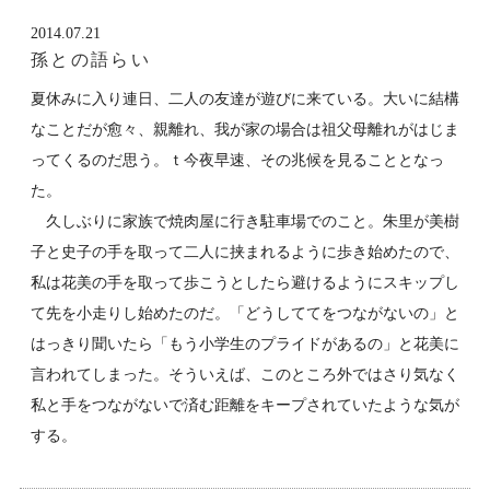
2014.07.21
孫との語らい
夏休みに入り連日、二人の友達が遊びに来ている。大いに結構
なことだが愈々、親離れ、我が家の場合は祖父母離れがはじま
ってくるのだ思う。ｔ今夜早速、その兆候を見ることとなっ
た。
久しぶりに家族で焼肉屋に行き駐車場でのこと。朱里が美樹
子と史子の手を取って二人に挟まれるように歩き始めたので、
私は花美の手を取って歩こうとしたら避けるようにスキップし
て先を小走りし始めたのだ。「どうしててをつながないの」と
はっきり聞いたら「もう小学生のプライドがあるの」と花美に
言われてしまった。そういえば、このところ外ではさり気なく
私と手をつながないで済む距離をキープされていたような気が
する。