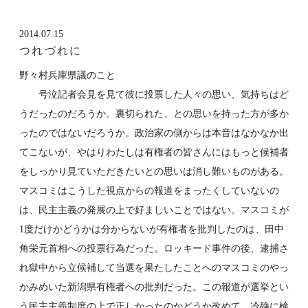
2014.07.15
つれづれに
野々村兵庫県議のこと
号泣記者会見を見て彼に投票した人々の思い、気持ちはど
うだったのだろうか。裏切られた、との思いを持った方が多か
ったのではないだろうか。政治家の側からは本音はなかなか出
てこないが、やはりわたしは有権者の皆さんにはもっと候補者
をしっかり見ていただきたいとの思いは消し難いものがある。
マスコミはこうした視点からの報道をまったくしていないの
は、民主主義の発展の上で好ましいことではない。マスコミが
1度だけかどうかは分からないが有権者を批判したのは、田中
角栄元首相への投票行為だった。ロッキード事件の後、逮捕さ
れ獄中から立候補して当選を果たしたことへのマスコミのやっ
かみめいた新潟県有権者への批判だった。この報道が選挙とい
う民主主義制度の上で正しかったのかどうか改めて、冷静に検