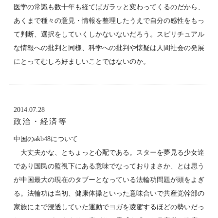
医学の常識も数十年も経てばガラッと変わってくるのだから、
あくまで種々の意見・情報を整理したうえで自分の感性をもっ
て判断、選択をしていくしかないないだろう。スピリチュアル
な情報への批判と同様、科学への批判や懐疑は人間社会の発展
にとってむしろ好ましいことではないのか。
2014.07.28
政治・経済等
中国のakb48について
大丈夫かな、とちょっと心配である。スターを夢見る少女達
であり国民の監視下にある意味でなっておりまさか、とは思う
が中国最大の現在のタブーとなっている法輪功問題が頭をよぎ
る。法輪功は当初、健康体操といった意味合いで共産党幹部の
家族にまで浸透していた運動でヨガを凌駕するほどの勢いだっ