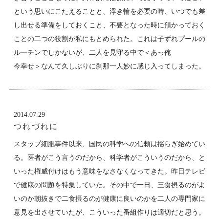
という思いにこたえることと、浮き輪を必要の時、いつでも差
し出せる準備をしておくこと、不要となった時に預かっておく
ことの二つの役割が私にもとめられた。これは子ずれプールの
ルーチンでしかないが、二人を見守る中で＜あっ俺
今幸せ＞なんて久しぶりに刹那一人妙に感じ入ってしまった。
2014.07.29
つれづれに
スタップ細胞事件以来、国民の科学への信頼は揺らぎ始めてい
る。医者がこう言うのだから、科学者がこういうのだから、と
いった権威付けはもう意味をなさなくなってきた。昨日テレビ
で健康の問題を特集していた。その中で一日、三食摂るのがよ
いのか朝抜きで二食摂るのが健康に良いのかを二人の専門家に
意見を出させていたが、こういった番組作りは適切だと思う。