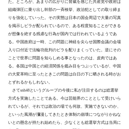
た。ところが、あまりの広がりに脅威を感じた共産党や政府は
組織弾圧に乗り出し幹部の一斉検挙、政治犯としての取り締ま
りを強化していった。その実態は日本の国会周辺で大量の写真
を掲示しビラが配られているので、ある程度知ることができる
が想像を絶する残虐な行為が国内では行われているようであ
る。中国政府は一時、この問題に神経を尖らせ国際会議の会場
入り口付近で法輪功批判のビラを配りまくっていた。逆にその
ことで世界に問題を知らしめる事となったのは、皮肉ではあ
る。各国は中国との経済関係を鑑み目をつぶっているが、中国
の大変革時に至ったときこの問題は白日の下に晒される時がお
とずれるかもしれない。
さてsnh48というグループの今後に私が注目するのは総選挙
方式を実施したことである。今は芸能界のこととして受けいら
れているが、それでは政治の場でも何故、実施できないのか、
といった風潮が瀰漫してきたとき体制の崩壊につながりかねな
いとの懸念が持たれ始めたら、少なくとも総選挙方式は当局に