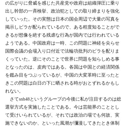
の広がりに脅威を感じた共産党や政府は組織弾圧に乗り
出し幹部の一斉検挙、政治犯としての取り締まりを強化
していった。その実態は日本の国会周辺で大量の写真を
掲示しビラが配られているので、ある程度知ることがで
きるが想像を絶する残虐な行為が国内では行われている
ようである。中国政府は一時、この問題に神経を尖らせ
国際会議の会場入り口付近で法輪功批判のビラを配りま
くっていた。逆にそのことで世界に問題を知らしめる事
となったのは、皮肉ではある。各国は中国との経済関係
を鑑み目をつぶっているが、中国の大変革時に至ったと
きこの問題は白日の下に晒される時がおとずれるかもし
れない。
さてsnh48というグループの今後に私が注目するのは総
選挙方式を実施したことである。今は芸能界のこととし
て受けいられているが、それでは政治の場でも何故、実
施できないのか、といった風潮が瀰漫してきたとき体制