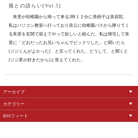
孫との語らい[Vol.5]
朱里が幼稚園から帰って来る2時１２分に美樹子は美容院、
私はパソコン教室へ行っており良公に幼稚園バスから降りてく
る朱里を玄関で迎えてやって欲しいと頼んだ。私は帰宅して朱
里に「どおだったお兄いちゃんでビックリした」と聞いたら
[ジジくんがよかった] と言ってくれた。どうして、と聞くと
[ジジ君が好きだから]と答えてくれた。
アーカイブ
カテゴリー
RSSフィード