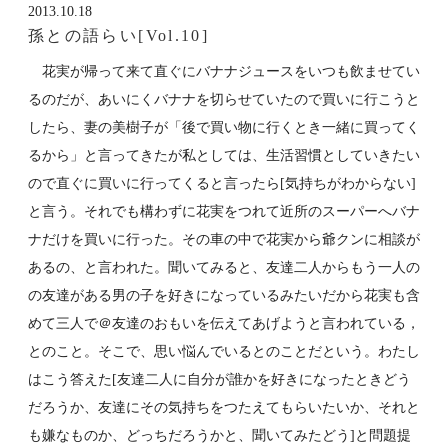
2013.10.18
孫との語らい[Vol.10]
花実が帰って来て直ぐにバナナジュースをいつも飲ませてい
るのだが、あいにくバナナを切らせていたので買いに行こうと
したら、妻の美樹子が「後で買い物に行くとき一緒に買ってく
るから」と言ってきたが私としては、生活習慣としていきたい
ので直ぐに買いに行ってくると言ったら[気持ちがわからない]
と言う。それでも構わずに花実をつれて近所のスーパーへバナ
ナだけを買いに行った。その車の中で花実から爺クンに相談が
あるの、と言われた。聞いてみると、友達二人からもう一人の
の友達がある男の子を好きになっているみたいだから花実も含
めて三人で＠友達のおもいを伝えてあげようと言われている，
とのこと。そこで、思い悩んでいるとのことだという。わたし
はこう答えた[友達二人に自分が誰かを好きになったときどう
だろうか、友達にその気持ちをつたえてもらいたいか、それと
も嫌なものか、どっちだろうかと、聞いてみたどう]と問題提