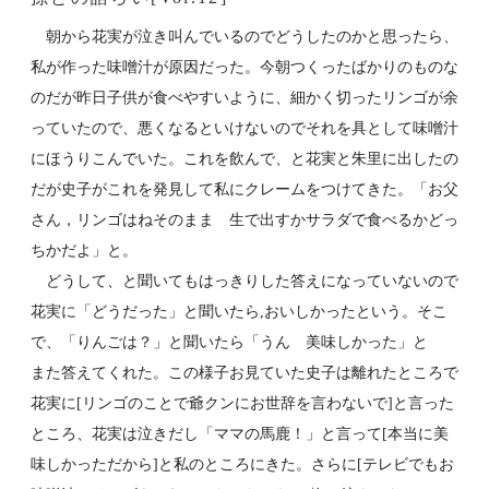
朝から花実が泣き叫んでいるのでどうしたのかと思ったら、
私が作った味噌汁が原因だった。今朝つくったばかりのものな
のだが昨日子供が食べやすいように、細かく切ったリンゴが余
っていたので、悪くなるといけないのでそれを具として味噌汁
にほうりこんでいた。これを飲んで、と花実と朱里に出したの
だが史子がこれを発見して私にクレームをつけてきた。「お父
さん，リンゴはねそのまま 生で出すかサラダで食べるかどっ
ちかだよ」と。
どうして、と聞いてもはっきりした答えになっていないので
花実に「どうだった」と聞いたら,おいしかったという。そこ
で、「りんごは？」と聞いたら「うん 美味しかった」と
また答えてくれた。この様子お見ていた史子は離れたところで
花実に[リンゴのことで爺クンにお世辞を言わないで]と言った
ところ、花実は泣きだし「ママの馬鹿！」と言って[本当に美
味しかっただから]と私のところにきた。さらに[テレビでもお