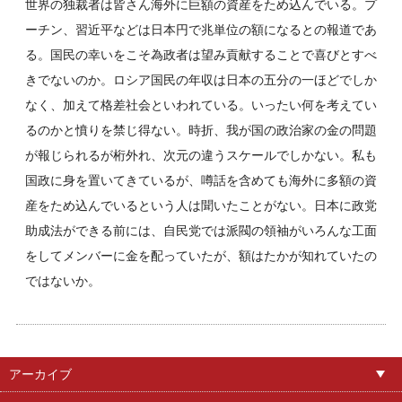
世界の独裁者は皆さん海外に巨額の資産をため込んでいる。プ
ーチン、習近平などは日本円で兆単位の額になるとの報道であ
る。国民の幸いをこそ為政者は望み貢献することで喜びとすべ
きでないのか。ロシア国民の年収は日本の五分の一ほどでしか
なく、加えて格差社会といわれている。いったい何を考えてい
るのかと憤りを禁じ得ない。時折、我が国の政治家の金の問題
が報じられるが桁外れ、次元の違うスケールでしかない。私も
国政に身を置いてきているが、噂話を含めても海外に多額の資
産をため込んでいるという人は聞いたことがない。日本に政党
助成法ができる前には、自民党では派閥の領袖がいろんな工面
をしてメンバーに金を配っていたが、額はたかが知れていたの
ではないか。
アーカイブ