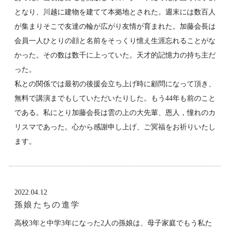
となり、川越に建物を建てて本拠地とされた。週末には数百人
が集まりそこで友達の輪が広がり友情が育まれた。加藤会長は
会員一人ひとりの顔と名前をそっくり憶え生涯忘れることがな
かった。その数は数千に上っていた。天才的記憶力の持ち主だ
った。
私との関係では最初の後援会立ち上げ時に顧問になって頂き、
無料で講演までもしていただいたりした。もう44年も前のこと
である。私にとり加藤会長は雲の上の大先輩、恩人，憧れのカ
リスマであった。心から感謝申し上げ、ご冥福をお祈りいたし
ます。
2022.04.12
孫娘たちの進学
高校3年と中学3年になった2人の孫娘は、母子家庭でもう私た