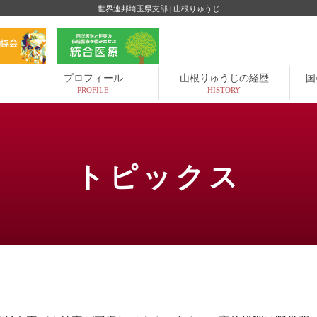
世界連邦埼玉県支部 | 山根りゅうじ
プロフィール
山根りゅうじの経歴
国
PROFILE
HISTORY
トピックス