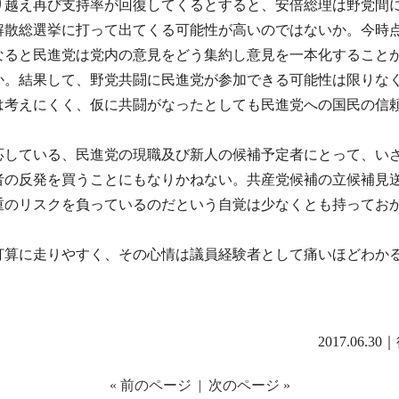
越え再び支持率が回復してくるとすると、安倍総理は野党間
解散総選挙に打って出てくる可能性が高いのではないか。今時
なると民進党は党内の意見をどう集約し意見を一本化すること
か。結果して、野党共闘に民進党が参加できる可能性は限りな
は考えにくく、仮に共闘がなったとしても民進党への国民の信
している、民進党の現職及び新人の候補予定者にとって、い
者の反発を買うことにもなりかねない。共産党候補の立候補見
重のリスクを負っているのだという自覚は少なくとも持ってお
算に走りやすく、その心情は議員経験者として痛いほどわか
2017.06.30｜
« 前のページ
|
次のページ »