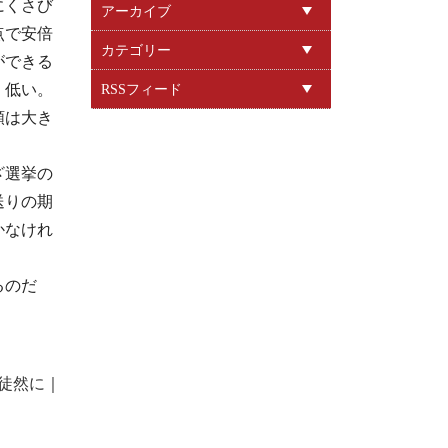
にくさび
アーカイブ
点で安倍
カテゴリー
ができる
く低い。
RSSフィード
頼は大き
ざ選挙の
送りの期
かなけれ
るのだ
徒然に
｜