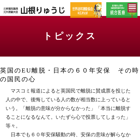
トピックス
英国のEU離脱・日本の６０年安保 その時
の国民の心
マスコミ報道によると英国民で離脱に賛成票を投じた
人の中で、後悔している人の数が相当数に上っていると
いう。「離脱の意味が分からなかった」「本当に離脱す
ることになるなんて。いたずら心で投票してしまった」
等々。
日本でも６０年安保騒動の時、安保の意味が解らなか