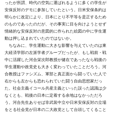
ったが所謂、時代の空気に運ばれるように多くの学生が
安保反対のデモに参加していたという。日米安保条約は
明らかに改定により、日本にとり不平等を是正するため
のものであったのだが、その事実に目を向けようとせず
情緒的な安保反対の意図的に作られた絵図の中に学生運
動は押し込まれていたのではないか。
ちなみに、学生運動に大きな影響を与えていたのは東
大経済学部の左派学者グループだったが、もし戦前・戦
中に活躍した河合栄次郎教授が健在であったなら戦後の
学生運動や政党史も大きく変わっていたことだろう。河
合教授はファシズム、軍部と真正面から闘っていた人で
右からも左からも恐れられていた闘う自由思想家だっ
た。社会主義イコール共産主義といった誤った認識は少
なくとも、戦後の日本に定着する余地はなかっただろ
う。河合先生ありせば非武装中立や日米安保反対の立場
をとる社会党が日本の二大政党として台頭してくること